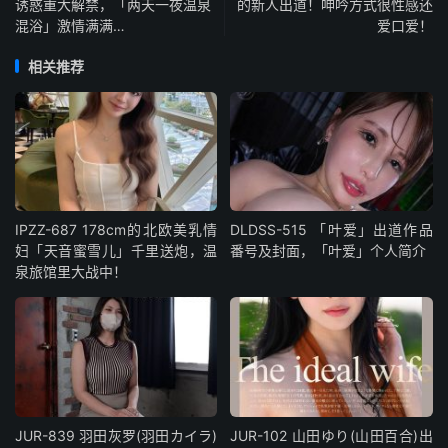
诱惑重大解禁，「两天一夜温泉
的新人出道！呻吟方式很性感还
混浴」激情满满…
爱口爱！
相关推荐
IPZZ-687 178cm的北欧美乳情
DLDSS-515 「叶爱」出道作品
妇「天音蜜雪儿」千里送炮，温
番号及封面，「叶爱」个人简介
泉旅馆里大战中！
JUR-839 羽田灰罗(羽田カイラ)
JUR-102 山田ゆり(山田百合)出