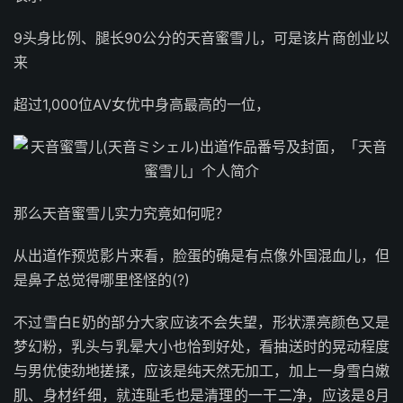
9头身比例、腿长90公分的天音蜜雪儿，可是该片商创业以
来
超过1,000位AV女优中身高最高的一位，
那么天音蜜雪儿实力究竟如何呢？
从出道作预览影片来看，脸蛋的确是有点像外国混血儿，但
是鼻子总觉得哪里怪怪的(?)
不过雪白E奶的部分大家应该不会失望，形状漂亮颜色又是
梦幻粉，乳头与乳晕大小也恰到好处，看抽送时的晃动程度
与男优使劲地搓揉，应该是纯天然无加工，加上一身雪白嫩
肌、身材纤细，就连耻毛也是清理的一干二净，应该是8月