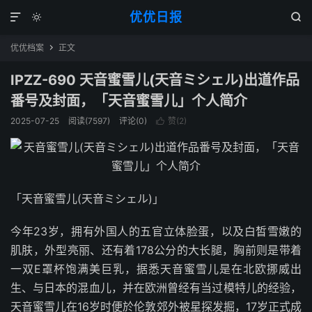
优优日报



优优档案
正文

IPZZ-690 天音蜜雪儿(天音ミシェル)出道作品
番号及封面，「天音蜜雪儿」个人简介
2025-07-25
阅读(7597)
评论(0)
赞(
2
)

「天音蜜雪儿(天音ミシェル)」
今年23岁，拥有外国人的五官立体脸蛋，以及白皙雪嫩的
肌肤，外型亮丽、还有着178公分的大长腿，胸前则是带着
一双E罩杯饱满美巨乳，据悉天音蜜雪儿是在北欧挪威出
生、与日本的混血儿，并在欧洲曾经有当过模特儿的经验，
天音蜜雪儿在16岁时便於伦敦郊外被星探发掘，17岁正式成