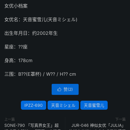
女优小档案
女优名：天音蜜雪儿(天音ミシェル)
出生年月日：约2002年生
星座：??座
身高：178cm
三围：B??(E罩杯) / W?? / H?? cm
赞(
2
)

IPZZ-690
天音ミシェル
天音蜜雪儿
上一篇
下一篇
SONE-790 「写真界女王」超
JUR-046 神似女优「JULIA」