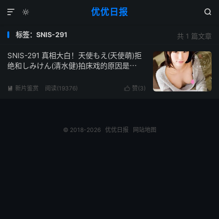
优优日报



标签：SNIS-291
共 1 篇文章
SNIS-291 真相大白！天使もえ(天使萌)拒
绝和しみけん(清水健)拍床戏的原因是⋯
新片鉴赏
阅读(19376)
赞(
3
)


© 2018-2026
优优日报
网站地图