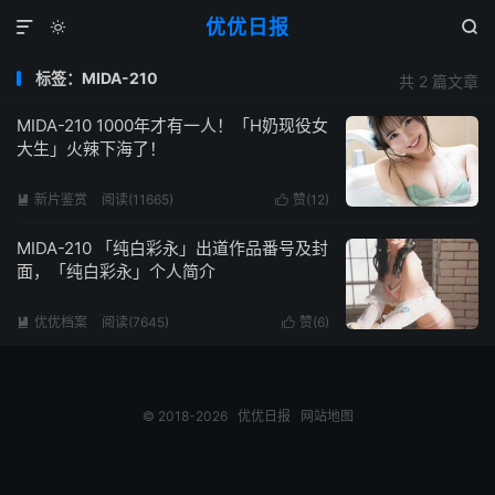
优优日报



标签：MIDA-210
共 2 篇文章
MIDA-210 1000年才有一人！「H奶现役女
大生」火辣下海了！
新片鉴赏
阅读(11665)
赞(
12
)


MIDA-210 「纯白彩永」出道作品番号及封
面，「纯白彩永」个人简介
优优档案
阅读(7645)
赞(
6
)


© 2018-2026
优优日报
网站地图